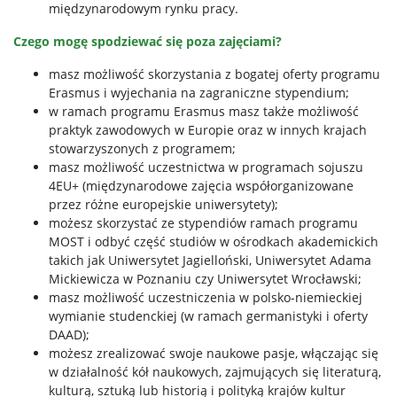
międzynarodowym rynku pracy.
Czego mogę spodziewać się poza zajęciami?
masz możliwość skorzystania z bogatej oferty programu
Erasmus i wyjechania na zagraniczne stypendium;
w ramach programu Erasmus masz także możliwość
praktyk zawodowych w Europie oraz w innych krajach
stowarzyszonych z programem;
masz możliwość uczestnictwa w programach sojuszu
4EU+ (międzynarodowe zajęcia współorganizowane
przez różne europejskie uniwersytety);
możesz skorzystać ze stypendiów ramach programu
MOST i odbyć część studiów w ośrodkach akademickich
takich jak Uniwersytet Jagielloński, Uniwersytet Adama
Mickiewicza w Poznaniu czy Uniwersytet Wrocławski;
masz możliwość uczestniczenia w polsko-niemieckiej
wymianie studenckiej (w ramach germanistyki i oferty
DAAD);
możesz zrealizować swoje naukowe pasje, włączając się
w działalność kół naukowych, zajmujących się literaturą,
kulturą, sztuką lub historią i polityką krajów kultur